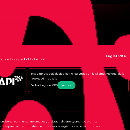
Regístrate
nal de la Propiedad Industrial
Esta empresa está debidamente registrada en la Oficina Nacional de la
Propiedad Industrial
Fecha: 7 Agosto, 2026
Activa
romiso es reunir a los mejores DJs y artistas del género, creando eventos
istentes pueden disfrutar de una atmósfera energética y emocionante. Nos