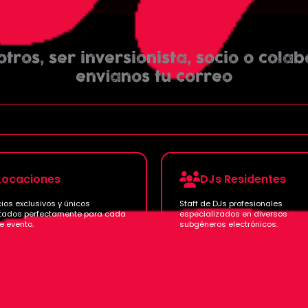
tros, ser inversionista, socio o col
envíanos tu correo
Locaciones
DJs Residentes
ios exclusivos y únicos
Staff de DJs profesionales
ados perfectamente para cada
especializados en diversos
e evento.
subgéneros electrónicos.
ues
Espacios
Djs
Mixing