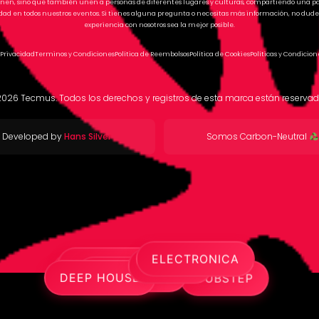
tienen, sino que también unen a personas de diferentes lugares y culturas, compartiendo una 
ad en todos nuestros eventos. Si tienes alguna pregunta o necesitas más información, no dude
experiencia con nosotros sea la mejor posible.
 Privacidad
Terminos y Condiciones
Política de Reembolsos
Política de Cookies
Políticas y Condicion
2026
Tecmus. Todos los derechos y registros de esta marca están reservad
Developed by
Hans Silver
Somos Carbon-Neutral
MINIMAL
ELECTRONICA
HARDSTYLE
EDM
DUBSTEP
DEEP HOUSE