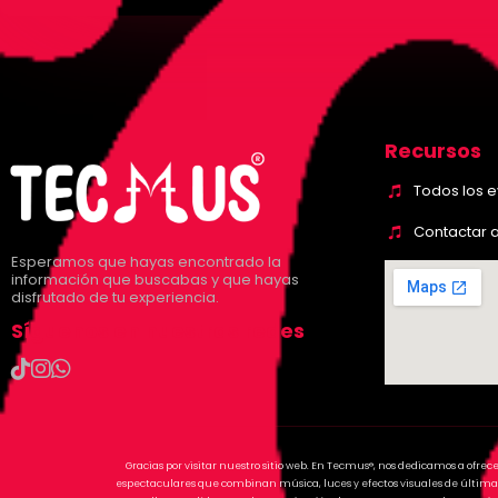
Recursos
Todos los 
Contactar 
Esperamos que hayas encontrado la
información que buscabas y que hayas
disfrutado de tu experiencia.
Síguenos en nuestras redes
Gracias por visitar nuestro sitio web. En Tecmus®, nos dedicamos a ofrec
espectaculares que combinan música, luces y efectos visuales de última 