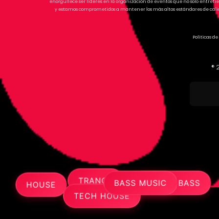
enorgullece ser líderes en la organización de eventos que no solo entre
y estamos comprometidos a mantener los más altos estándares de calid
Políticas de
®
TRANCE
AFRO HOUSE
DRUM & BASS
PROGRESSIVE
BASS MUSIC
HOUSE
TECH HOUSE