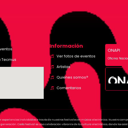
Información
eventos
ONAPI
Ver fotos de eventos
Oficina Nacio
a Tecmus
Artistas
Quienes somos?
Comentarios
er experiencias inolvidables a través de nuestros festivales de música electrónica. Nuestro comp
generación. Cada festival es una celebración vibrante de la cultura electrónica, donde los as