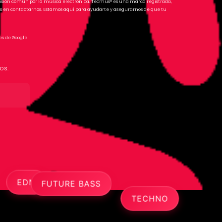
pasión común por la música electrónica. Tecmus® es una marca registrada,
s en contactarnos. Estamos aquí para ayudarte y asegurarnos de que tu
es de Google
os.
FUTURE BASS
TECHNO