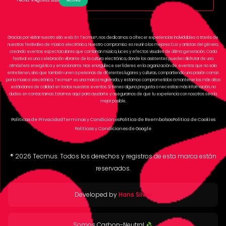
Fecha: 9 Agosto, 2026
Activa
Gracias por visitar nuestro sitio web. En Tecmus®, nos dedicamos a ofrecer experiencias inolvidables a través de
nuestros festivales de música electrónica. Nuestro compromiso es reunir a los mejores DJs y artistas del género,
creando eventos espectaculares que combinan música, luces y efectos visuales de última generación. Cada
festival es una celebración vibrante de la cultura electrónica, donde los asistentes pueden disfrutar de una
atmósfera energética y emocionante. Nos enorgullece ser líderes en la organización de eventos que no solo
entretienen, sino que también unen a personas de diferentes lugares y culturas, compartiendo una pasión común
por la música electrónica. Tecmus® es una marca registrada, y estamos comprometidos a mantener los más altos
estándares de calidad en todos nuestros eventos. Si tienes alguna pregunta o necesitas más información, no
dudes en contactarnos. Estamos aquí para ayudarte y asegurarnos de que tu experiencia con nosotros sea la
mejor posible.
Políticas de Privacidad
Terminos y Condiciones
Política de Reembolsos
Política de Cookies
Políticas y Condiciones de Google
®
2026
Tecmus. Todos los derechos y registros de esta marca están
reservados.
Developed by
Hans Silver
Somos Carbon-Neutral