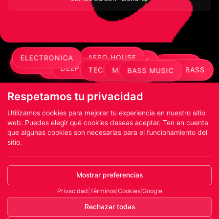
AFRO HOUSE
ELECTRONICA
HARDSTYLE
TRANCE
TECHNO
PROGRESSIVE
DUBSTEP
HOUSE
EDM
TECH HOUSE
MINIMAL
DEEP HOUSE
DRUM & BASS
FUTURE BASS
BASS MUSIC
Respetamos tu privacidad
Utilizamos cookies para mejorar tu experiencia en nuestro sitio
web. Puedes elegir qué cookies deseas aceptar. Ten en cuenta
que algunas cookies son necesarias para el funcionamiento del
sitio.
Mostrar preferencias
Privacidad
|
Términos
|
Cookies
|
Google
Rechazar todas