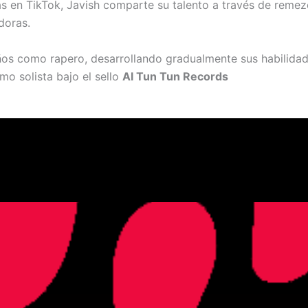
s en TikTok, Javish comparte su talento a través de remez
doras.
ños como rapero, desarrollando gradualmente sus habilidad
mo solista bajo el sello
Al Tun Tun Records