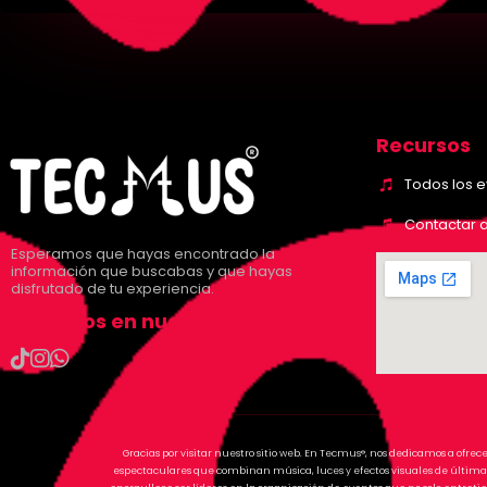
Recursos
Todos los 
Contactar 
Esperamos que hayas encontrado la
información que buscabas y que hayas
disfrutado de tu experiencia.
Síguenos en nuestras redes
Gracias por visitar nuestro sitio web. En Tecmus®, nos dedicamos a ofrec
espectaculares que combinan música, luces y efectos visuales de última 