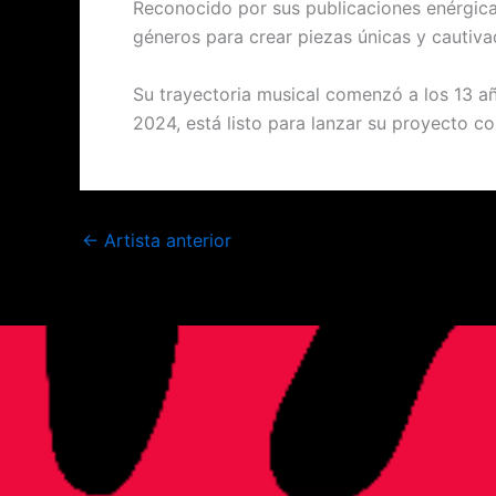
Reconocido por sus publicaciones enérgica
géneros para crear piezas únicas y cautiva
Su trayectoria musical comenzó a los 13 a
2024, está listo para lanzar su proyecto co
←
Artista anterior