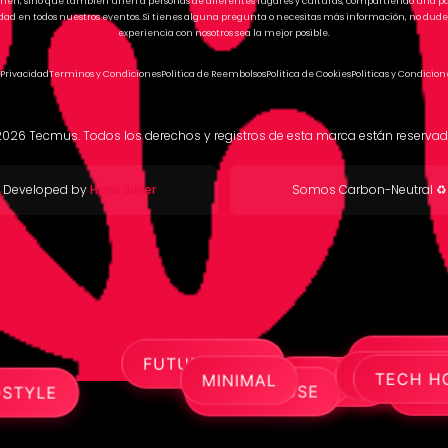
tienen, sino que también unen a personas de diferentes lugares y culturas, compartiendo una 
ad en todos nuestros eventos. Si tienes alguna pregunta o necesitas más información, no dude
experiencia con nosotros sea la mejor posible.
 Privacidad
Terminos y Condiciones
Política de Reembolsos
Política de Cookies
Políticas y Condicion
2026
Tecmus. Todos los derechos y registros de esta marca están reservad
Developed by
Hans Silver
Somos Carbon-Neutral ♻️
PROGRESSIVE
FUTURE BASS
DEEP
EDM
MINIMA
TECHNO
ELECTRONICA
AFRO HOUSE
DRUM & 