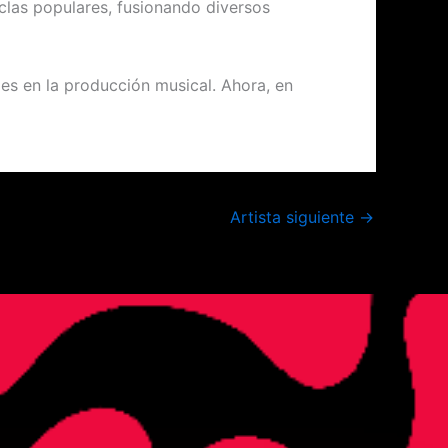
clas populares, fusionando diversos
es en la producción musical. Ahora, en
Artista siguiente
→