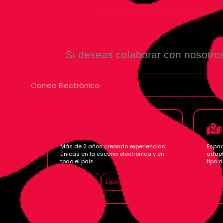
Si deseas colaborar con nosotros
Experiencia
Más de 2 años creando experiencias
Espac
únicas en la escena electrónica y en
adapt
todo el pais.
tipo d
Trayectoria
Expertise
Ven