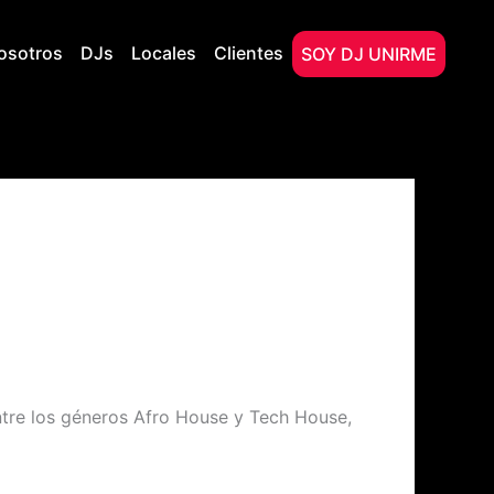
osotros
DJs
Locales
Clientes
SOY DJ UNIRME
tre los géneros Afro House y Tech House,