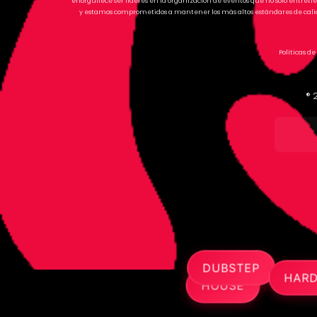
enorgullece ser líderes en la organización de eventos que no solo entre
y estamos comprometidos a mantener los más altos estándares de calid
Políticas de
®
DUBSTEP
HARDSTYLE
HOUSE