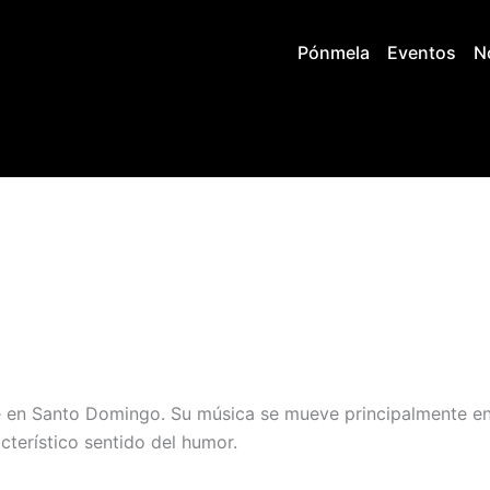
Pónmela
Eventos
N
 en Santo Domingo. Su música se mueve principalmente en
acterístico sentido del humor.