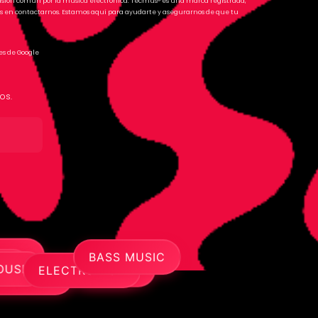
pasión común por la música electrónica. Tecmus® es una marca registrada,
s en contactarnos. Estamos aquí para ayudarte y asegurarnos de que tu
es de Google
os.
BASS MUSIC
TECH HOUSE
 HOUSE
L
TRANCE
BASS