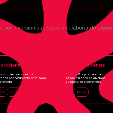
, ser inversionista, socio o colaborar de algun
Locaciones
DJs Residentes
ios exclusivos y únicos
Staff de DJs profesionales
ados perfectamente para cada
especializados en diversos
e evento.
subgéneros electrónicos.
ues
Espacios
Djs
Mixing